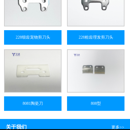
228细齿宠物剪刀头
228粗齿理发剪刀头
8081陶瓷刀
808型
关于我们
更多>>