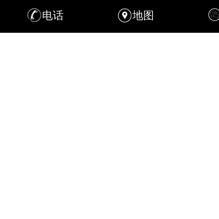
电话
地图
海宁艺承金属制品有限公司是一家拥有20多年剃须刀
刀头生产经验的企业，公司始建1995年，于2000年开始投
入剃须刀刀网行业，公司在2015年5月20日进行搬迁并更
名。
公司占地面积约6000平方米，公司坐落于举世闻名
的“观潮圣地”及“历史文化名镇”—海宁盐官镇，人杰地
灵。
经过近20多年的发展，公司拥有多种加工设备，自行
研发生产旋转式狭面网缝圆刀系列等各类剃须刀刀片、刀
网的加工工艺，并拥有较高的冷冲压级进模具设计与制造
能力。
多年以来公司重视自主研发，拥有自己的zhuanli产
品，并以“工匠精神”为核心理念，不断追求卓越、精益求