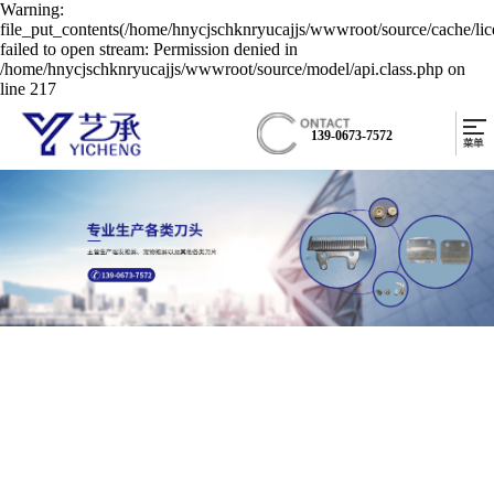
Warning:
file_put_contents(/home/hnycjschknryucajjs/wwwroot/source/cache/li
failed to open stream: Permission denied in
/home/hnycjschknryucajjs/wwwroot/source/model/api.class.php on
line 217
139-0673-7572