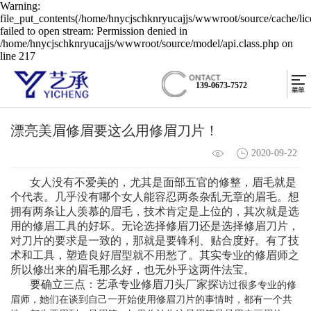
Warning:
file_put_contents(/home/hnycjschknryucajjs/wwwroot/source/cache/li
failed to open stream: Permission denied in
/home/hnycjschknryucajjs/wwwroot/source/model/api.class.php on
line 217
139-0673-7572
漂亮美眉修眉要这么用修眉刀片！
2020-09-22
女人没有不爱美的，尤其是面部五官的修整，眉毛就是
个代表。几乎没有哪个女人能容忍两条杂乱无章的眉毛。想
拥有两条让人羡慕的眉毛，技术肯定是上位的，其次就是选
用的修眉工具的好坏。无论选择修眉刀还是选择修眉刀片，
对刀片的要求是一致的，那就是要锋利、贴合度好。有了技
术和工具，塑造良好眉型就不用愁了。其实专业的修眉师之
所以修出来的眉毛那么好，也无外乎这两件法宝。
要确立三点
：艺承专业修眉刀头厂家探
访过很多专业的修
眉师，她们在谈到自己一开始使用修眉刀片的事情时，都有一个共