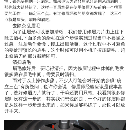
性，都先要用到一只眉笔。如果你认为这只眉笔只是用来画眉的，
那你就大错特错了。这样一直眉笔是在使用修眉刀头前的一个很重
要的工作——确定三个点。有过修眉经验的朋友都发现了，这三个
点就是眉头、眉峰和眉尾。
去除杂乱眉毛
为了让眉形可以更加清晰，我们使用修眉刀片由上往下
除去眉毛下面多余的杂毛在这个步骤实施过程当中不要操之
过急，注意动作要慢，慢工出细活嘛。这个过程中不可避免
的要处理较长的眉毛，这个时候可以用小梳子按压睫毛，超
出修眉刀的部分截断即可。
清扫眉毛
眉毛修好后，要记得清扫。因为修眉过程中休掉的毛发
很多藏在眉毛中间，需要及时清扫。
而对于以上操作步骤，不少人可能会对开始的步骤“确
立三点”有所疑问，也许你会说，修眉师经验应该是很丰富
了，选好修眉刀片就行了，干嘛还要用只笔。我看到很多修
眉师没有这一步的。其实我们想说的是，一个好的修眉师都
是从这样一步步走出来的，如果你足够熟练了，那也可以放
开手来。